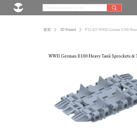
끠
首页
ꄲ
3D Printed
ꄲ
P35-425 WWII German E100 Heavy 