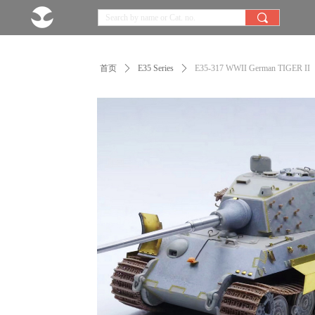
끠
首页
ꄲ
E35 Series
ꄲ
E35-317 WWII German TIGER II（