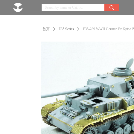
끠
首页
ꄲ
E35 Series
ꄲ
E35-289 WWII German Pz.Kpfw.IV