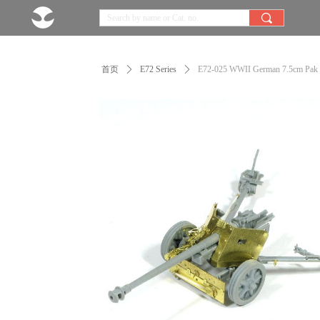
끠
首页
ꄲ
E72 Series
ꄲ
E72-025 WWII German 7.5cm Pak 